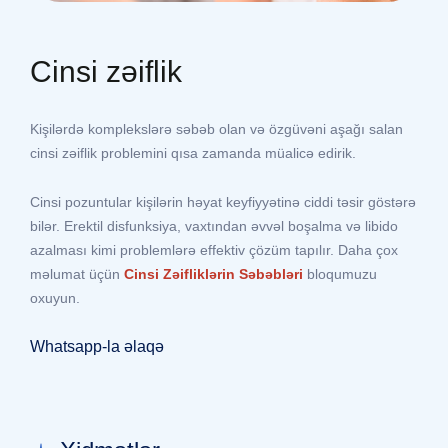
Cinsi zəiflik
Kişilərdə komplekslərə səbəb olan və özgüvəni aşağı salan
cinsi zəiflik problemini qısa zamanda müalicə edirik.
Cinsi pozuntular kişilərin həyat keyfiyyətinə ciddi təsir göstərə
bilər. Erektil disfunksiya, vaxtından əvvəl boşalma və libido
azalması kimi problemlərə effektiv çözüm tapılır. Daha çox
məlumat üçün
Cinsi Zəifliklərin Səbəbləri
bloqumuzu
oxuyun.
Whatsapp-la əlaqə