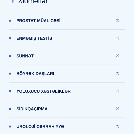
Xidmətlər
PROSTAT MÜALİCƏSİ
ENMƏMİŞ TESTİS
SÜNNƏT
BÖYRƏK DAŞLARI
YOLUXUCU XƏSTƏLİKLƏR
SİDİKQAÇIRMA
UROLOJİ CƏRRAHİYYƏ