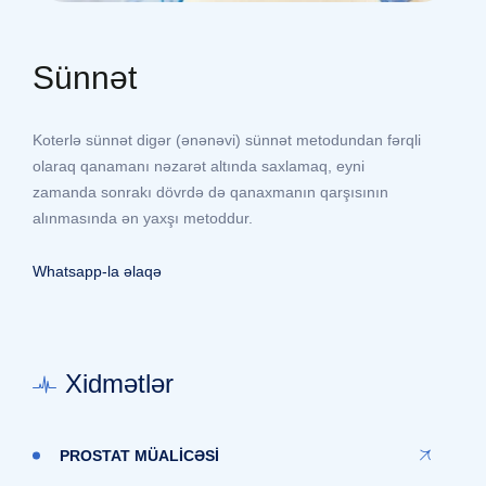
Sünnət
Koterlə sünnət digər (ənənəvi) sünnət metodundan fərqli
olaraq qanamanı nəzarət altında saxlamaq, eyni
zamanda sonrakı dövrdə də qanaxmanın qarşısının
alınmasında ən yaxşı metoddur.
Whatsapp-la əlaqə
Xidmətlər
PROSTAT MÜALİCƏSİ