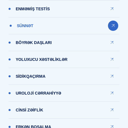
ENMƏMİŞ TESTİS
SÜNNƏT
BÖYRƏK DAŞLARI
YOLUXUCU XƏSTƏLİKLƏR
SİDİKQAÇIRMA
UROLOJİ CƏRRAHİYYƏ
CİNSİ ZƏİFLİK
ERKƏN BOŞALMA