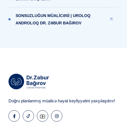
SONSUZLUĞUN MÜALİCƏSİ | UROLOQ
ANDROLOQ DR. ZƏBUR BAĞIROV
Doğru planlanmış müalicə həyat keyfiyyətini yaxşılaşdırır!